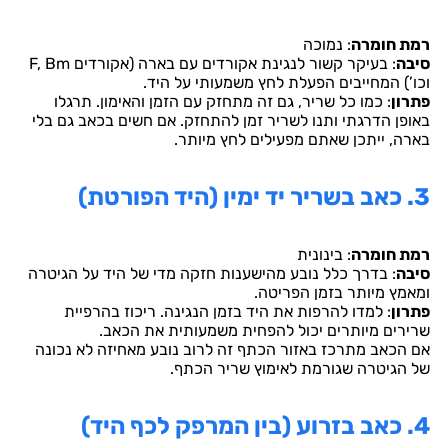
רמת חומרה
: נמוכה
סיבה
: בעיקר קשור לנגינת אקורדים עם בארה (אקורדים F, Bm
וכו’) המחייבים הפעלת לחץ משמעותי על היד.
פתרון
: כמו כל שריר, גם זה מתחזק עם הזמן והאימון. תרגלו
באופן הדרגתי ותנו לשריר זמן להתחזק. אם חשים בכאב גם בלי
בארה, ייתכן שאתם מפעילים לחץ מיותר.
3. כאב בשריר יד ימין (היד הפורטת)
רמת חומרה
: בינונית
סיבה
: בדרך כלל נובע מהישענות חזקה מדי של היד על הגיטרה
ומאמץ מיותר בזמן הפריטה.
פתרון
: למדו להרפות את היד בזמן הנגינה. ריכוז בהרפיית
שרירים מיותרים יכול להפחית משמעותית את הכאב.
אם הכאב מתרכז באזור הכתף זה לרוב נובע מאחיזה לא נכונה
של הגיטרה שגורמת לאימוץ שריר הכתף.
4. כאב בזרוע (בין המרפק לכף היד)