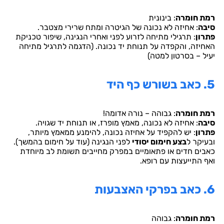
רמת חומרה
: בינונית
סיבה
: אחיזה לא נכונה של הגיטרה ומתח שרירי מצטבר.
פתרון
: תרגילי מתיחה לזרוע לפני ואחרי הנגינה, שיפור טכניקת
האחיזה, והקפדה על תנוחת יד נכונה. (הדגמה לתרגיל מתיחה
יעיל – בסרטון למטה)
5. כאב בשורש כף היד
רמת חומרה
: גבוהה – נורה אדומה!
סיבה
: אחיזה לא נכונה, מאמץ מופרז, או תנוחת יד שגויה.
פתרון
: יש להקפיד על אחיזה נכונה, להימנע ממאמץ מיותר,
ובעיקר ל
בצע חימום יסודי
לפני הנגינה (עוד על חימום בהמשך).
כאבים חדים או פתאומיים במפרק מחייבים תשומת לב מיוחדת
ואף התייעצות עם רופא.
6. כאב בפרקי האצבעות
רמת חומרה
: גבוהה