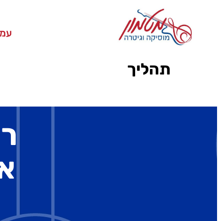
עמו
תהליך
רו
א